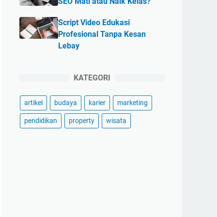
SEO Mati atau Naik Kelas?
Script Video Edukasi
Profesional Tanpa Kesan
Lebay
KATEGORI
artikel
budaya
karier
marketing
pendidikan
property
wisata