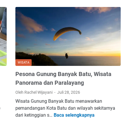
m
u
s
C
a
p
t
i
o
WISATA
n
S
Pesona Gunung Banyak Batu, Wisata
o
Panorama dan Paralayang
s
Oleh Rachel Wijayani
Juli 28, 2026
m
e
Wisata Gunung Banyak Batu menawarkan
d
e
pemandangan Kota Batu dan wilayah sekitarnya
P
S
dari ketinggian s…
Baca selengkapnya
e
i
s
n