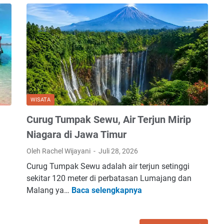
o
g
n
k
a
a
G
t
u
B
n
i
u
a
n
r
WISATA
g
N
B
Curug Tumpak Sewu, Air Terjun Mirip
e
a
m
Niagara di Jawa Timur
n
p
Oleh Rachel Wijayani
Juli 28, 2026
y
e
a
Curug Tumpak Sewu adalah air terjun setinggi
l
k
sekitar 120 meter di perbatasan Lumajang dan
d
C
B
Malang ya…
Baca selengkapnya
i
u
a
K
r
t
e