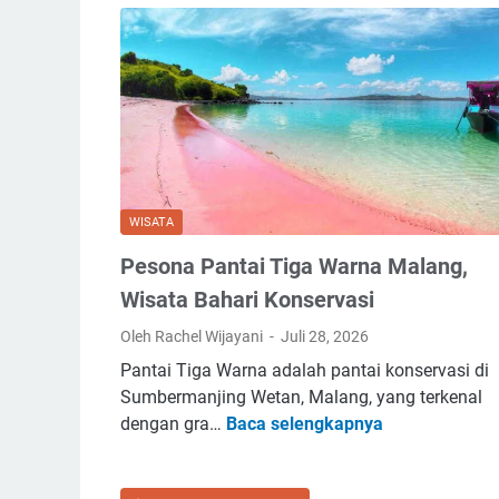
e
B
n
u
d
a
e
t
r
S
K
i
o
l
n
o
WISATA
t
W
e
Pesona Pantai Tiga Warna Malang,
e
n
b
Wisata Bahari Konservasi
2
s
Oleh Rachel Wijayani
Juli 28, 2026
0
i
2
Pantai Tiga Warna adalah pantai konservasi di
t
6
Sumbermanjing Wetan, Malang, yang terkenal
e
P
B
dengan gra…
Baca selengkapnya
K
e
i
u
s
a
a