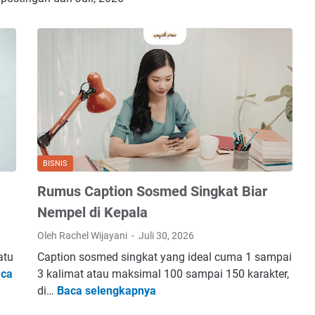
BISNIS
Rumus Caption Sosmed Singkat Biar
Nempel di Kepala
Oleh Rachel Wijayani
Juli 30, 2026
atu
Caption sosmed singkat yang ideal cuma 1 sampai
ca
3 kalimat atau maksimal 100 sampai 150 karakter,
R
di…
Baca selengkapnya
u