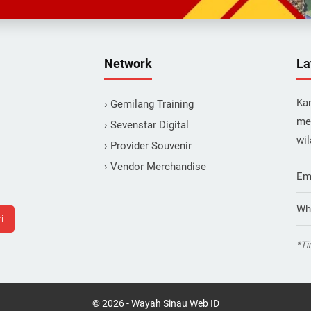
j
P
u
a
n
r
M
a
Network
La
i
l
r
a
Kam
› Gemilang Training
i
y
me
p
a
› Sevenstar Digital
wi
N
n
› Provider Souvenir
i
g
› Vendor Merchandise
a
Em
g
a
Wh
i
r
a
*Ti
d
i
J
©
2026
-
Wayah Sinau Web ID
a