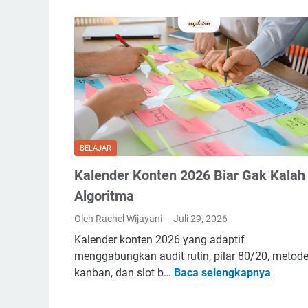
e
K
o
n
t
e
n
P
i
BELAJAR
l
a
Kalender Konten 2026 Biar Gak Kalah
r
Algoritma
C
Oleh Rachel Wijayani
Juli 29, 2026
l
u
Kalender konten 2026 yang adaptif
s
menggabungkan audit rutin, pilar 80/20, metod
K
t
kanban, dan slot b…
Baca selengkapnya
a
e
l
r