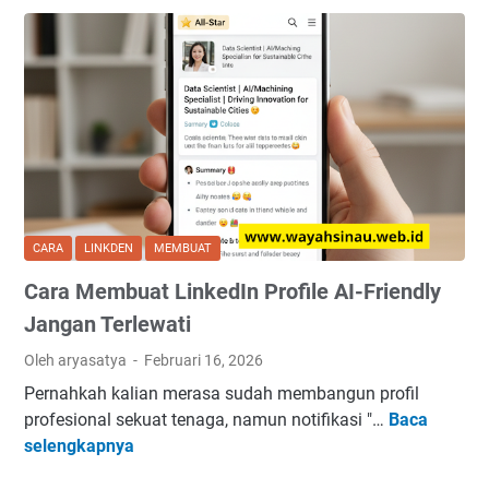
i
r
k
J
a
a
K
n
e
g
r
a
j
n
a
S
h
a
y
m
CARA
LINKDEN
MEMBUAT
b
p
Cara Membuat LinkedIn Profile AI-Friendly
i
a
r
i
Jangan Terlewati
d
U
Oleh aryasatya
Februari 16, 2026
M
a
Pernahkah kalian merasa sudah membangun profil
e
n
profesional sekuat tenaga, namun notifikasi "…
Baca
n
g
C
selengkapnya
g
H
a
a
a