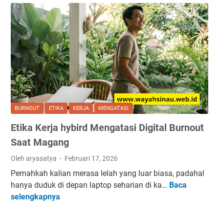
r
l
o
i
-
a
I
h
n
d
v
i
e
R
s
a
t
m
BURNOUT
ETIKA
KERJA
MENGATASI
i
a
Etika Kerja hybird Mengatasi Digital Burnout
n
d
g
a
Saat Magang
P
n
Oleh aryasatya
Februari 17, 2026
e
2
Pernahkah kalian merasa lelah yang luar biasa, padahal
l
0
hanya duduk di depan laptop seharian di ka…
Baca
a
2
E
selengkapnya
j
6
t
a