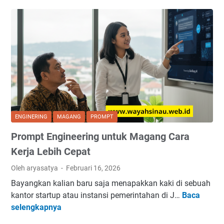
r
t
b
a
a
i
M
s
s
e
i
S
m
D
i
b
i
a
u
g
-
a
i
s
t
t
i
L
a
a
ENGINERING
MAGANG
PROMPT
i
l
Prompt Engineering untuk Magang Cara
n
B
k
u
Kerja Lebih Cepat
e
r
Oleh aryasatya
Februari 16, 2026
d
n
Bayangkan kalian baru saja menapakkan kaki di sebuah
I
o
kantor startup atau instansi pemerintahan di J…
Baca
n
u
P
selengkapnya
P
t
r
r
S