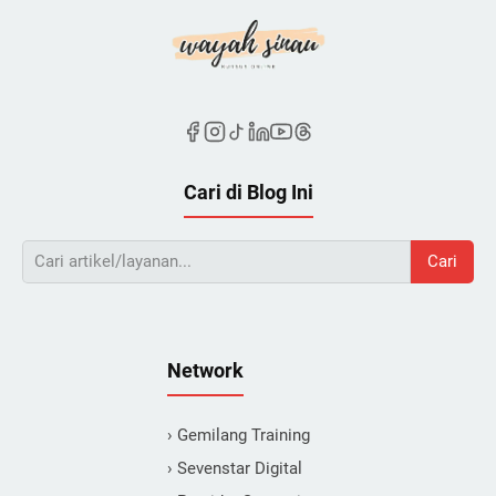
b
i
h
C
e
p
a
Cari di Blog Ini
t
Cari
Network
› Gemilang Training
› Sevenstar Digital