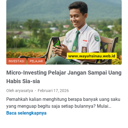
s
P
r
o
d
u
k
t
i
INVESTASI
PELAJAR
f
Micro-Investing Pelajar Jangan Sampai Uang
M
a
Habis Sia-sia
g
Oleh aryasatya
Februari 17, 2026
a
Pernahkah kalian menghitung berapa banyak uang saku
n
yang menguap begitu saja setiap bulannya? Mulai…
g
M
Baca selengkapnya
&
i
K
c
u