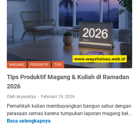
MAGANG
PRODUKTIF
TIPS
Tips Produktif Magang & Kuliah di Ramadan
2026
Oleh aryasatya
Februari 18, 2026
Pernahkah kalian membayangkan bangun sahur dengan
perasaan cemas karena tumpukan laporan magang bel…
T
Baca selengkapnya
i
p