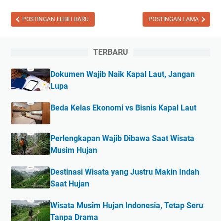
o
o
a
m
f
a
POSTINGAN LEBIH BARU
POSTINGAN LAMA
p
i
t
t
l
M
TERBARU
E
e
a
n
A
g
Dokumen Wajib Naik Kapal Laut, Jangan
g
I
a
Lupa
i
-
n
n
F
g
Beda Kelas Ekonomi vs Bisnis Kapal Laut
e
r
e
i
r
e
Perlengkapan Wajib Dibawa Saat Wisata
i
n
Musim Hujan
n
d
Destinasi Wisata yang Justru Makin Indah
g
l
Saat Hujan
u
y
n
J
Wisata Musim Hujan Indonesia, Tetap Seru
t
a
Tanpa Drama
u
n