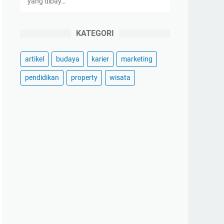
yang dibay…
KATEGORI
artikel
budaya
karier
marketing
pendidikan
property
wisata