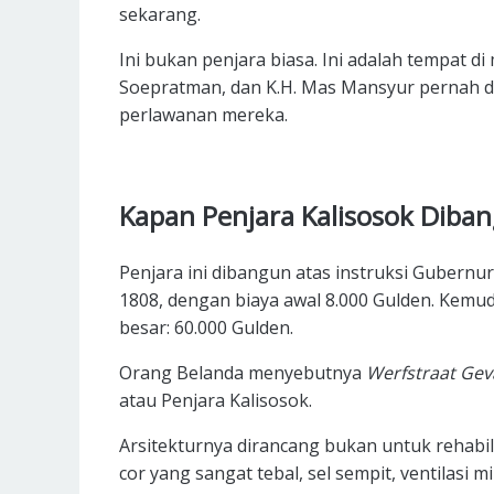
sekarang.
Ada Pemberontakan Heroik di Kalisosok?
Mengapa Kalisosok Kini Terbengkalai?
Ini bukan penjara biasa. Ini adalah tempat di
Apakah Kalisosok Benar-Benar Angker?
Soepratman, dan K.H. Mas Mansyur pernah d
perlawanan mereka.
Kapan Penjara Kalisosok Diba
Penjara ini dibangun atas instruksi Gubern
1808, dengan biaya awal 8.000 Gulden. Kemud
besar: 60.000 Gulden.
Orang Belanda menyebutnya
Werfstraat Gev
atau Penjara Kalisosok.
Arsitekturnya dirancang bukan untuk rehabi
cor yang sangat tebal, sel sempit, ventilasi 