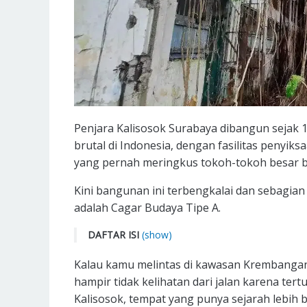
Penjara Kalisosok Surabaya dibangun sejak 1
brutal di Indonesia, dengan fasilitas penyiksa
yang pernah meringkus tokoh-tokoh besar 
Kini bangunan ini terbengkalai dan sebagian
adalah Cagar Budaya Tipe A.
DAFTAR ISI
(show)
Kapan Penjara Kalisosok Dibangun?
Kalau kamu melintas di kawasan Krembangan
Apa Saja Fasilitas Penyiksaan di Dalamnya?
hampir tidak kelihatan dari jalan karena tertu
Siapa Saja Tokoh yang Pernah Ditahan di Sini?
Kalisosok, tempat yang punya sejarah lebih 