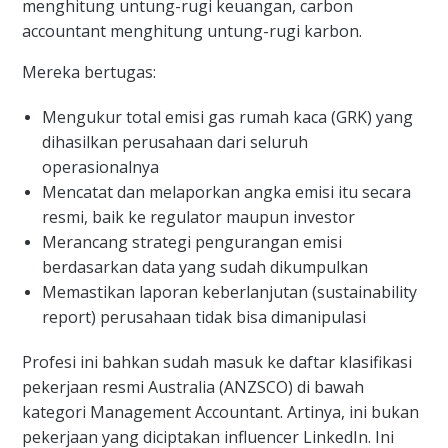
menghitung untung-rugi keuangan, carbon
Kenapa Profesi Ini Tiba-Tiba Dibutuhkan?
accountant menghitung untung-rugi karbon.
Nggak Perlu Jago Coding? Serius?
Mereka bertugas:
Berapa Gajinya?
Bisa Belajar dari Mana?
Mengukur total emisi gas rumah kaca (GRK) yang
Jadi Ini Profesi yang Cocok untuk Siapa?
dihasilkan perusahaan dari seluruh
operasionalnya
FAQ
Mencatat dan melaporkan angka emisi itu secara
1. Apa bedanya carbon accountant dengan akuntan
resmi, baik ke regulator maupun investor
biasa?
Merancang strategi pengurangan emisi
2. Apakah profesi carbon accountant sudah ada di
berdasarkan data yang sudah dikumpulkan
Indonesia?
Memastikan laporan keberlanjutan (sustainability
3. Berapa lama waktu belajar untuk jadi carbon
report) perusahaan tidak bisa dimanipulasi
accountant?
4. Apakah profesi ini cocok untuk perempuan?
Profesi ini bahkan sudah masuk ke daftar klasifikasi
pekerjaan resmi Australia (ANZSCO) di bawah
kategori Management Accountant. Artinya, ini bukan
pekerjaan yang diciptakan influencer LinkedIn. Ini