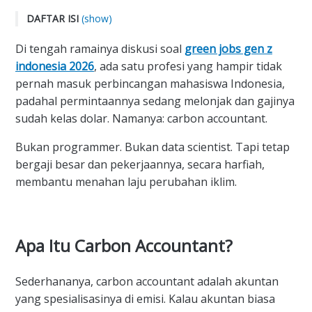
DAFTAR ISI
(show)
Apa Itu Carbon Accountant?
Di tengah ramainya diskusi soal
green jobs gen z
Kenapa Profesi Ini Tiba-Tiba Dibutuhkan?
indonesia 2026
, ada satu profesi yang hampir tidak
Nggak Perlu Jago Coding? Serius?
pernah masuk perbincangan mahasiswa Indonesia,
padahal permintaannya sedang melonjak dan gajinya
Berapa Gajinya?
sudah kelas dolar. Namanya: carbon accountant.
Bisa Belajar dari Mana?
Jadi Ini Profesi yang Cocok untuk Siapa?
Bukan programmer. Bukan data scientist. Tapi tetap
FAQ
bergaji besar dan pekerjaannya, secara harfiah,
membantu menahan laju perubahan iklim.
1. Apa bedanya carbon accountant dengan akuntan
biasa?
2. Apakah profesi carbon accountant sudah ada di
Indonesia?
Apa Itu Carbon Accountant?
3. Berapa lama waktu belajar untuk jadi carbon
accountant?
Sederhananya, carbon accountant adalah akuntan
4. Apakah profesi ini cocok untuk perempuan?
yang spesialisasinya di emisi. Kalau akuntan biasa
Apa Itu Carbon Accountant?