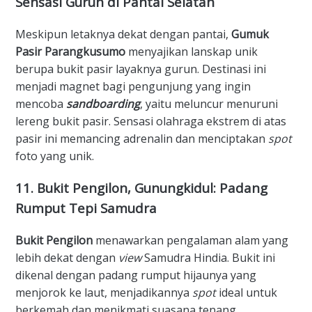
Sensasi Gurun di Pantai Selatan
​Meskipun letaknya dekat dengan pantai,
Gumuk
Pasir Parangkusumo
menyajikan lanskap unik
berupa bukit pasir layaknya gurun. Destinasi ini
menjadi magnet bagi pengunjung yang ingin
mencoba
sandboarding
, yaitu meluncur menuruni
lereng bukit pasir. Sensasi olahraga ekstrem di atas
pasir ini memancing adrenalin dan menciptakan
spot
foto yang unik.
​11. Bukit Pengilon, Gunungkidul: Padang
Rumput Tepi Samudra
Bukit Pengilon
menawarkan pengalaman alam yang
lebih dekat dengan
view
Samudra Hindia. Bukit ini
dikenal dengan padang rumput hijaunya yang
menjorok ke laut, menjadikannya
spot
ideal untuk
berkemah dan menikmati suasana tenang.