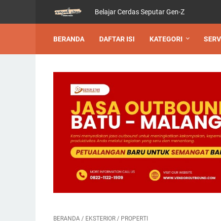
Belajar Cerdas Seputar Gen-Z
BERANDA
DAFTAR ISI
KATEGORI
SERV
BERANDA
/
EKSTERIOR
/
PROPERTI