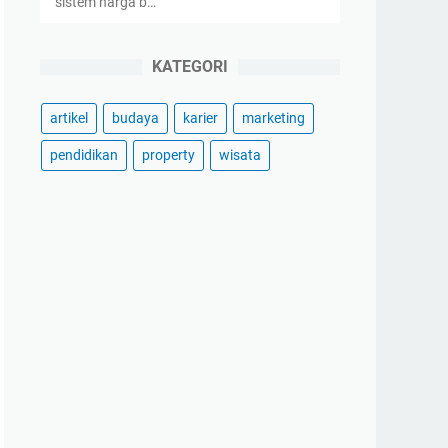
sistem harga b…
KATEGORI
artikel
budaya
karier
marketing
pendidikan
property
wisata