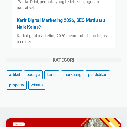
​ Pantai Drini, permata yang terletak di gugusan
pantai sel…
Karir Digital Marketing 2026, SEO Mati atau
Naik Kelas?
Karir digital marketing 2026 menuntut pilihan tegas:
memper…
KATEGORI
artikel
budaya
karier
marketing
pendidikan
property
wisata