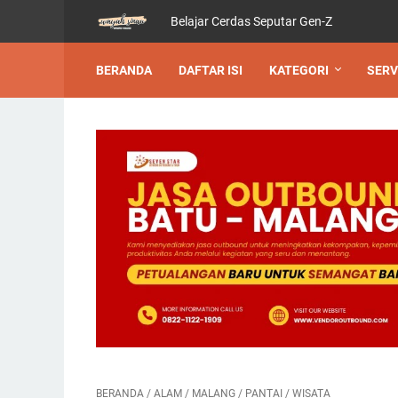
Belajar Cerdas Seputar Gen-Z
BERANDA
DAFTAR ISI
KATEGORI
SERV
BERANDA
/
ALAM
/
MALANG
/
PANTAI
/
WISATA