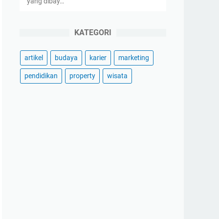
yang dibay…
KATEGORI
artikel
budaya
karier
marketing
pendidikan
property
wisata