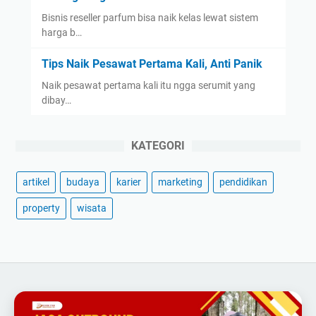
Bisnis reseller parfum bisa naik kelas lewat sistem
harga b…
Tips Naik Pesawat Pertama Kali, Anti Panik
Naik pesawat pertama kali itu ngga serumit yang
dibay…
KATEGORI
artikel
budaya
karier
marketing
pendidikan
property
wisata