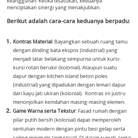
keanggunan. Ketika disatukan, keduanya
menciptakan sinergi yang menakjubkan.
Berikut adalah cara-cara keduanya berpadu:
Kontras Material
: Bayangkan sebuah ruang tamu
dengan dinding bata ekspos (industrial) yang
menjadi latar belakang sempurna untuk kursi-
kursi rotan berukir (kolonial). Ataupun suatu
dapur dengan kitchen island beton poles
(industrial) yang dipadukan dengan lemari dapur
dari kayu jati ukiran (kolonial).
Kontras ini justru
menonjolkan keindahan masing-masing elemen.
Game Warna serta Tekstur
: Fasad rumah dengan
pilar putih bersih (kolonial) dapat memperoleh
sentuhan modern dengan pintu besi gelap serta
railing minimalis (industrial). Di dalam rumah, lantai