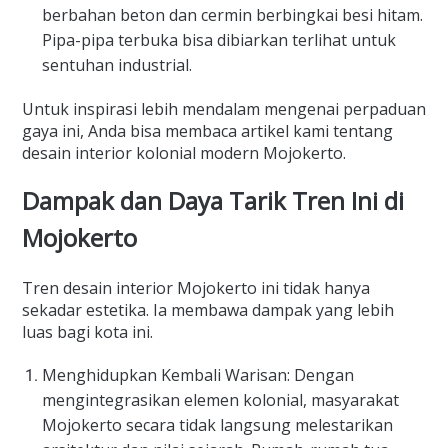
berbahan beton dan cermin berbingkai besi hitam.
Pipa-pipa terbuka bisa dibiarkan terlihat untuk
sentuhan industrial.
Untuk inspirasi lebih mendalam mengenai perpaduan
gaya ini, Anda bisa membaca artikel kami tentang
desain interior kolonial modern Mojokerto.
Dampak dan Daya Tarik Tren Ini di
Mojokerto
Tren desain interior Mojokerto ini tidak hanya
sekadar estetika. Ia membawa dampak yang lebih
luas bagi kota ini.
Menghidupkan Kembali Warisan: Dengan
mengintegrasikan elemen kolonial, masyarakat
Mojokerto secara tidak langsung melestarikan