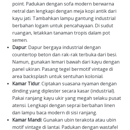
point. Padukan dengan sofa modern berwarna
netral dan lengkapi dengan meja kopi antik dari
kayu jati. Tambahkan lampu gantung industrial
berbahan logam untuk pencahayaan. Di sudut
ruangan, letakkan tanaman tropis dalam pot
semen.
Dapur
: Dapur bergaya industrial dengan
countertop beton dan rak-rak terbuka dari besi.
Namun, gunakan lemari bawah dari kayu dengan
panel ukiran. Pasang tegel bermotif vintage di
area backsplash untuk sentuhan kolonial.
Kamar Tidur
: Ciptakan suasana nyaman dengan
dinding yang diplester secara kasar (industrial).
Pakai ranjang kayu ukir yang megah selaku pusat
atensi. Lengkapi dengan seprai berbahan linen
dan lampu baca modern di sisi ranjang.
Kamar Mandi
: Gunakan ubin terakota atau ubin
motif vintage di lantai. Padukan dengan wastafel