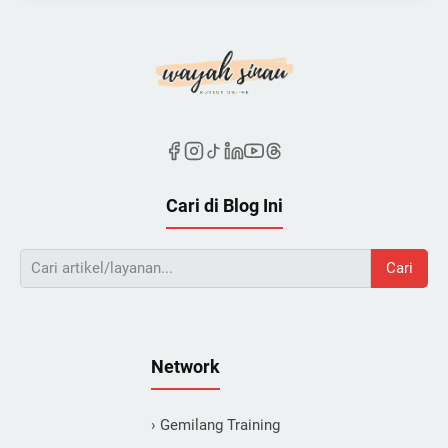
Cari di Blog Ini
Cari
Network
› Gemilang Training