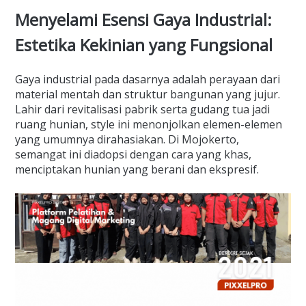
Menyelami Esensi Gaya Industrial:
Estetika Kekinian yang Fungsional
Gaya industrial pada dasarnya adalah perayaan dari
material mentah dan struktur bangunan yang jujur.
Lahir dari revitalisasi pabrik serta gudang tua jadi
ruang hunian, style ini menonjolkan elemen-elemen
yang umumnya dirahasiakan. Di Mojokerto,
semangat ini diadopsi dengan cara yang khas,
menciptakan hunian yang berani dan ekspresif.