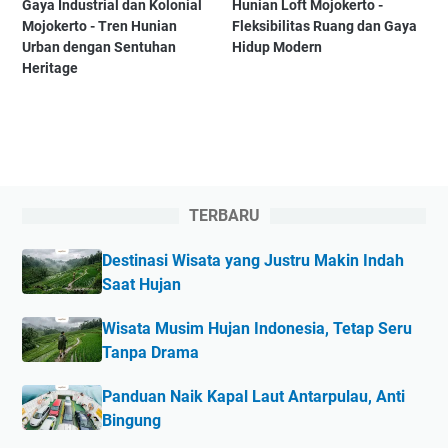
Gaya Industrial dan Kolonial
Hunian Loft Mojokerto -
Mojokerto - Tren Hunian
Fleksibilitas Ruang dan Gaya
Urban dengan Sentuhan
Hidup Modern
Heritage
TERBARU
Destinasi Wisata yang Justru Makin Indah
Saat Hujan
Wisata Musim Hujan Indonesia, Tetap Seru
Tanpa Drama
Panduan Naik Kapal Laut Antarpulau, Anti
Bingung