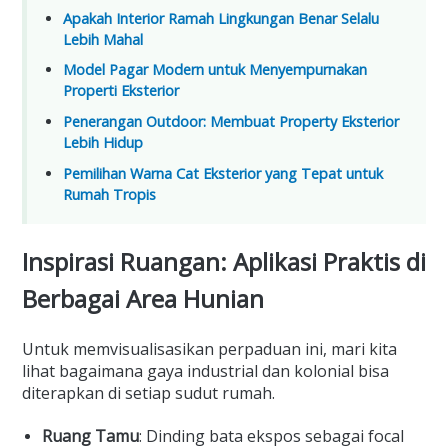
Apakah Interior Ramah Lingkungan Benar Selalu
Lebih Mahal
Model Pagar Modern untuk Menyempurnakan
Properti Eksterior
Penerangan Outdoor: Membuat Property Eksterior
Lebih Hidup
Pemilihan Warna Cat Eksterior yang Tepat untuk
Rumah Tropis
Inspirasi Ruangan: Aplikasi Praktis di
Berbagai Area Hunian
Untuk memvisualisasikan perpaduan ini, mari kita
lihat bagaimana gaya industrial dan kolonial bisa
diterapkan di setiap sudut rumah.
Ruang Tamu
: Dinding bata ekspos sebagai focal