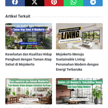
Artikel Terkait
Kesehatan dan Kualitas Hidup
Mojokerto Menuju
Penghuni dengan Taman Atap
Sustainable Living:
Sehat di Mojokerto
Perumahan Modern dengan
Energi Terbaruka