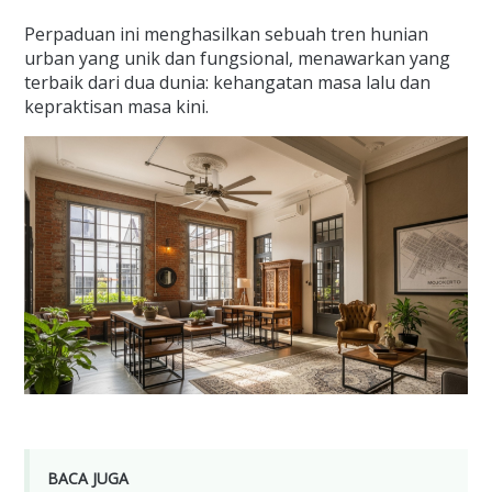
Perpaduan ini menghasilkan sebuah tren hunian
urban yang unik dan fungsional, menawarkan yang
terbaik dari dua dunia: kehangatan masa lalu dan
kepraktisan masa kini.
BACA JUGA