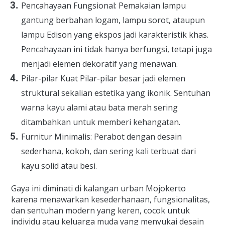
Pencahayaan Fungsional: Pemakaian lampu
gantung berbahan logam, lampu sorot, ataupun
lampu Edison yang ekspos jadi karakteristik khas.
Pencahayaan ini tidak hanya berfungsi, tetapi juga
menjadi elemen dekoratif yang menawan.
Pilar-pilar Kuat Pilar-pilar besar jadi elemen
struktural sekalian estetika yang ikonik. Sentuhan
warna kayu alami atau bata merah sering
ditambahkan untuk memberi kehangatan.
Furnitur Minimalis: Perabot dengan desain
sederhana, kokoh, dan sering kali terbuat dari
kayu solid atau besi.
Gaya ini diminati di kalangan urban Mojokerto
karena menawarkan kesederhanaan, fungsionalitas,
dan sentuhan modern yang keren, cocok untuk
individu atau keluarga muda yang menyukai desain