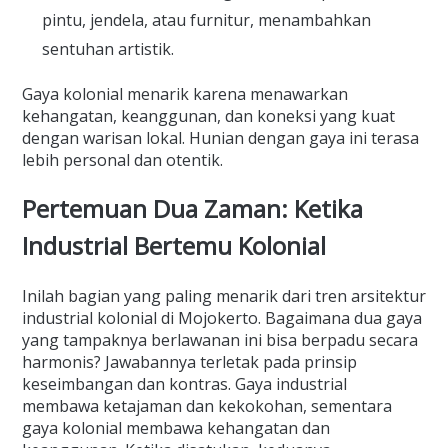
pintu, jendela, atau furnitur, menambahkan
sentuhan artistik.
Gaya kolonial menarik karena menawarkan
kehangatan, keanggunan, dan koneksi yang kuat
dengan warisan lokal. Hunian dengan gaya ini terasa
lebih personal dan otentik.
Pertemuan Dua Zaman: Ketika
Industrial Bertemu Kolonial
Inilah bagian yang paling menarik dari tren arsitektur
industrial kolonial di Mojokerto. Bagaimana dua gaya
yang tampaknya berlawanan ini bisa berpadu secara
harmonis? Jawabannya terletak pada prinsip
keseimbangan dan kontras. Gaya industrial
membawa ketajaman dan kekokohan, sementara
gaya kolonial membawa kehangatan dan