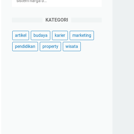
sistem harga b…
KATEGORI
artikel
budaya
karier
marketing
pendidikan
property
wisata