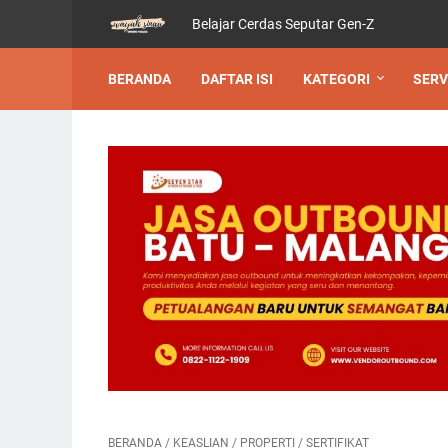
Belajar Cerdas Seputar Gen-Z
BERANDA
DAFTAR ISI
KATEGORI
SERV
BERANDA
/
KEASLIAN
/
PROPERTI
/
SERTIFIKAT