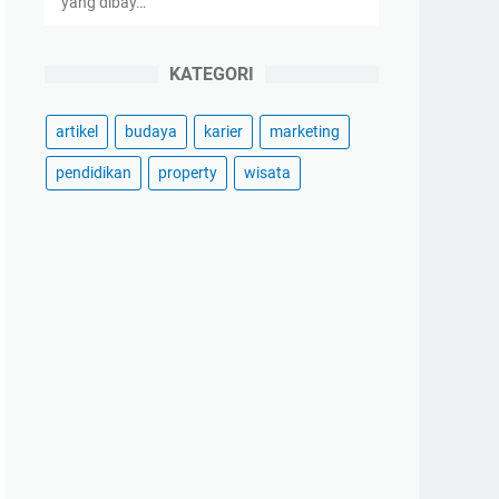
yang dibay…
KATEGORI
artikel
budaya
karier
marketing
pendidikan
property
wisata