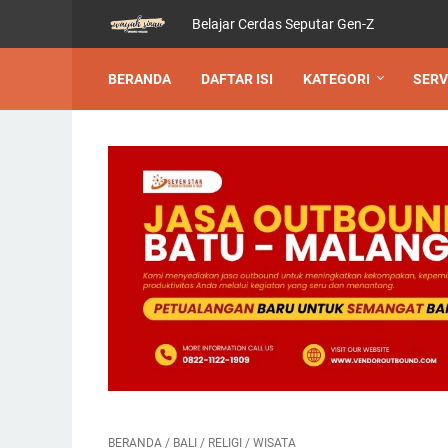
Belajar Cerdas Seputar Gen-Z
BERANDA
DAFTAR ISI
KATEGORI
SERV
BERANDA
/
BALI
/
RELIGI
/
WISATA