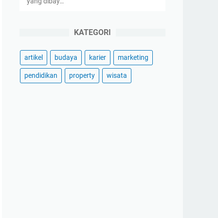
yang dibay…
KATEGORI
artikel
budaya
karier
marketing
pendidikan
property
wisata