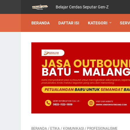
Belajar Cerdas Seputar Gen-Z
BERANDA
DAFTAR ISI
KATEGORI
SERV
BERANDA
/
ETIKA
/
KOMUNIKASI
/
PROFESIONALISME