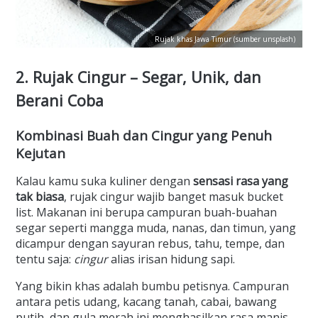
Rujak khas Jawa Timur (sumber unsplash)
2. Rujak Cingur – Segar, Unik, dan
Berani Coba
Kombinasi Buah dan Cingur yang Penuh
Kejutan
Kalau kamu suka kuliner dengan
sensasi rasa yang
tak biasa
, rujak cingur wajib banget masuk bucket
list. Makanan ini berupa campuran buah-buahan
segar seperti mangga muda, nanas, dan timun, yang
dicampur dengan sayuran rebus, tahu, tempe, dan
tentu saja:
cingur
alias irisan hidung sapi.
Yang bikin khas adalah bumbu petisnya. Campuran
antara petis udang, kacang tanah, cabai, bawang
putih, dan gula merah ini menghasilkan rasa manis,