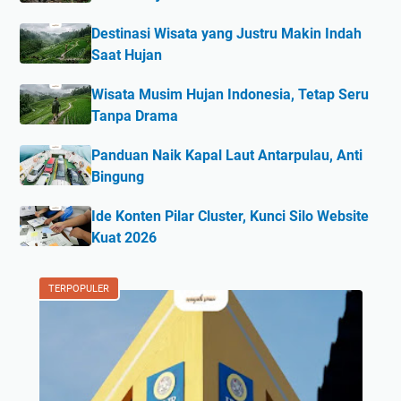
Destinasi Wisata yang Justru Makin Indah
Saat Hujan
Wisata Musim Hujan Indonesia, Tetap Seru
Tanpa Drama
Panduan Naik Kapal Laut Antarpulau, Anti
Bingung
Ide Konten Pilar Cluster, Kunci Silo Website
Kuat 2026
TERPOPULER